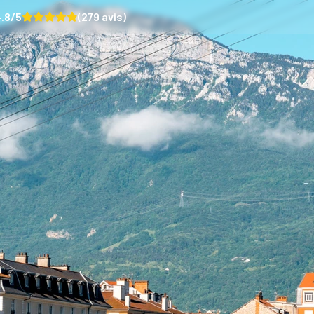
.8
/5
(
279
avis)