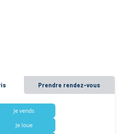
is
Prendre rendez-vous
Je vends
Je loue