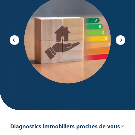
Diagno
Slide précédente
Slide s
DPE – Diagnostic de Performance
énergétique
Diagnostics immobiliers proches de vous