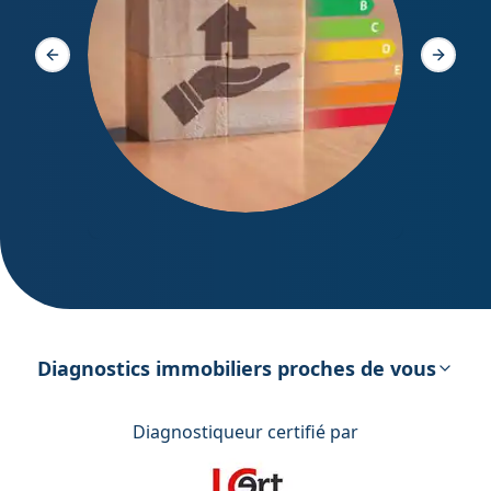
Diagno
Slide précédente
Slide s
DPE – Diagnostic de Performance
énergétique
Diagnostics immobiliers proches de vous
Diagnostiqueur certifié par